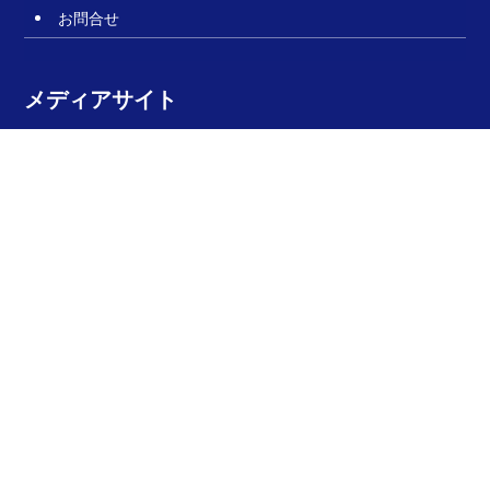
お問合せ
メディアサイト
新建ハウジング DIGITAL
リスク対策.com
関連サイト
新建プレミア
建設技術・工法動画サイト
積算書類作成サービス
上質な日本のすまい
jimosumu（ジモスム）
YOJOTAPE（ヨ―ジョーテープ）
All Rights reserved ©新建新聞社 無断転載を禁止します