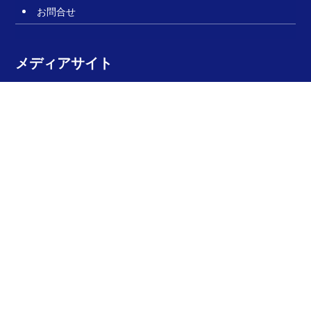
お問合せ
メディアサイト
新建ハウジング DIGITAL
リスク対策.com
関連サイト
新建プレミア
建設技術・工法動画サイト
積算書類作成サービス
上質な日本のすまい
jimosumu（ジモスム）
YOJOTAPE（ヨ―ジョーテープ）
All Rights reserved ©新建新聞社 無断転載を禁止します