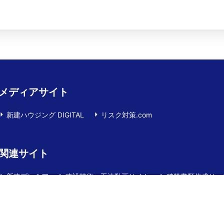
メディアサイト
新建ハウジング DIGITAL
リスク対策.com
関連サイト
新建プレミア
建設技術・工法動画サイト
積算書類作成サー
YOJOTAPE（ヨ―ジョーテープ）