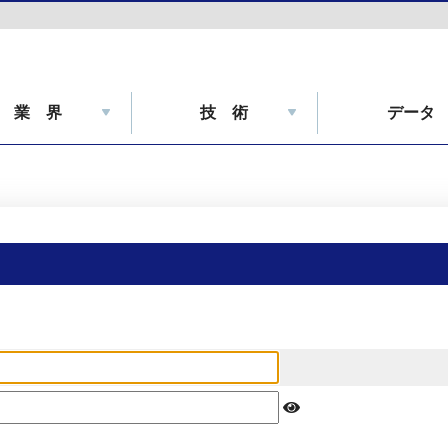
業 界
技 術
データ