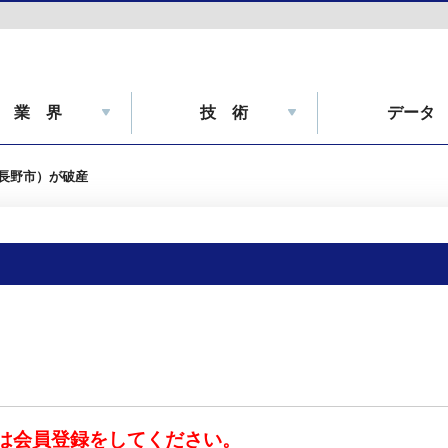
業 界
技 術
データ
長野市）が破産
は会員登録をしてください。