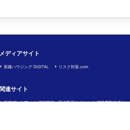
メディアサイト
新建ハウジング DIGITAL
リスク対策.com
関連サイト
新建プレミア
建設技術・工法動画サイト
積算書類作成サー
YOJOTAPE（ヨ―ジョーテープ）