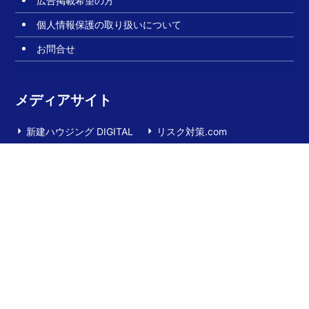
広告掲載希望の方
個人情報保護の取り扱いについて
お問合せ
メディアサイト
新建ハウジング DIGITAL
リスク対策.com
関連サイト
新建プレミア
建設技術・工法動画サイト
積算書類作成サービス
上質な日本のすまい
jimosumu（ジモスム）
YOJOTAPE（ヨ―ジョーテープ）