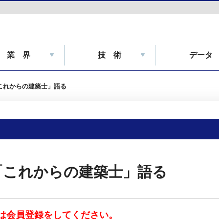
業 界
技 術
データ
これからの建築士」語る
「これからの建築士」語る
は会員登録をしてください。